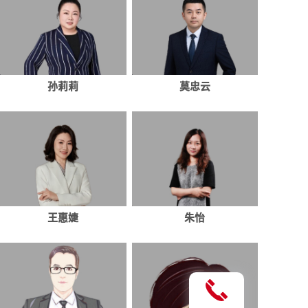
孙莉莉
莫忠云
王惠婕
朱怡