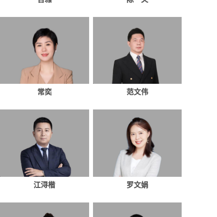
常奕
范文伟
江浔楷
罗文娟