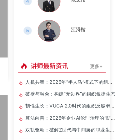
4
江浔楷
5
讲师最新资讯
更多+
人机共舞：2026年“半人马”模式下的组织
新范式
破壁与融合：构建“无边界”的组织敏捷生态
聪
老
韧性生长：VUCA 2.0时代的组织反脆弱进
化论
算法向善：2026年企业AI伦理治理的“防
火墙”构建
双轨驱动：破解Z世代与中间层的职业生涯
困局