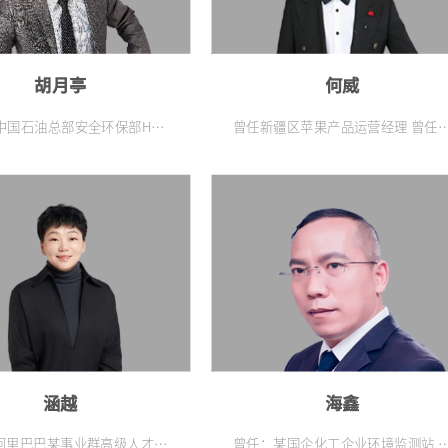
胡月亭
何威
中国石油总部安全环保部HSE
曾任新疆区苹果产品运营经理 曾任
处长 中国安全风险防控与安全
力大区培训主管 曾任滴滴橙心优选
会首席专家 中国安全生产标准
北大区培训负责人 欧洲开放大学商业
会委员 中国职业安全健康协会
管理硕士 六西格玛管理认证专家
训分会副主任委员 中国职业安
>
>>
协会行为安全分会常务委员 中
大学、中国地质大学、重庆科
技学院研究生指导教师
涵越
海鑫
阿里巴巴某事业群高级人才发
曾任：某国企化工企业环境监测站 