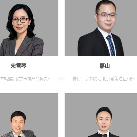
水行业领导者）中国区饮用水
的企业优秀讲师
｜财务分析经理 现任：新加坡
财富管理专业人士研修院
International Wealth
agement Professionals
emy）｜财务讲师 广州中山大学
 MPAcc 项目｜校外导师 ACCA
员（FCCA） 曼彻斯特商学院
BA（财务与金融专业）
宋雪琴
嘉山
/中电信用/拉卡拉产品负责人
曾任：字节跳动 北京销售总监/培训
软件产研管理与商业化实战经验
专家/最佳管理教练 曾任：北龙中网
AACTP 国际认证培训
（国企） 培训总监 曾任：派生集团
（上市公司） 北京总经理 曾任：慧
网（B2B电商与产业互联网领域的
牌头部平台之一） 行业销售主管