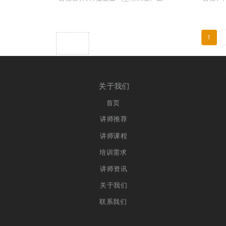
国际集团的人力资源副总经理 曾任广
展专家
田集团（A股上市公司）人力资源总
训总监
监 曾任海王集团（上市公司控股集
织与人
>
>>
团）人力资源总监 曾任启音健康科技
团企业大
1
（儿童健康治疗头部企业）CHO兼人
力资源总经理
关于我们
首页
讲师推荐
讲师课程
培训需求
讲师资讯
关于我们
联系我们