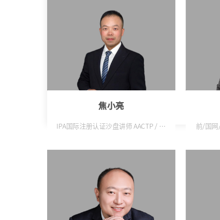
构建高效团队，提升业绩。 内控管理
与饮用
专家 -------某上市港资企业负责企业
事业部
内控管理及衔接集团内审 企业成长顾
国际
问 -------丰富的企业管理和咨询经
（
验，为企业提供个性化发展 策略。助
Man
力企业解决运营难题，实现持续增
Acad
长，深受客户信赖与好评。
MBA /
资深会
M
焦小亮
IPA国际注册认证沙盘讲师 AACTP / 锵
前/国网
锵书院授权翻转教练 PA体验式培训高
15 年
级培训师 曾任：奇瑞汽车规划设计院
（汽车制造业、头部自主品牌）| 人才
培训与发展负责人 曾任：嘉彰科技
（苏州）有限公司（光电精密制造
业，台资龙头企业）| 培训体系建设负
责人