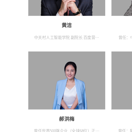
黄洁
中关村人工智能学院 副院长 百度营销
曾任：
大学星级讲师体系（数字化人才培养
体系处
方向） 创立者 中国信息协会数字经济
文化协
专委会 首席专家 工业与信息化重点领
化委员
域数字化人才基地 教研组长 《再造独
数智培
角兽——数字经济时代的企业升级》
全健康
作者 九三学社 社员 累计培训1500+场
国石油
次，辅导学员超过10000+人次
郝洪梅
曾任世界500强企业（全球68位）正威
曾任：