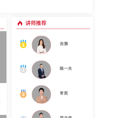
讲师推荐
吉雅
陈一夫
常奕
部
首
理
选
范文伟