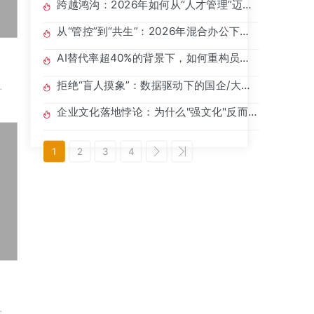
跨越鸿沟：2026年如何从“人才管理”迈向
“人力潜能发展”？
从“管控”到“共生”：2026年混合办公下的
组织信任重构
AI替代率超40%的背景下，如何重构员工
能力建模？
拒绝“盲人摸象”：数据驱动下的国企/大型
格
企业人才盘点实战指南
西
企业文化落地悖论：为什么"强文化"反而导
致离职？
1
2
3
4
站