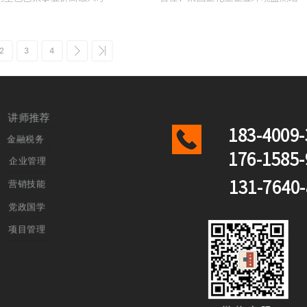
 曾任：平安集团全资子公司培
长 曾任：AMT企源（管理+数字化综
 曾任：吉利旗下新能源车企组
合咨询，上市）合伙人 曾任：广东
才发展总监 曾任：韦博教育集
创新学会深圳工作站 副站长 RRU（
学校长 曾任：AMD华北大区
2
3
4
拿大皇家大学）工商管理硕士
渠道培训负责人
讲师推荐
183-4009-
金融税务
176-1585-
企业管理
营销技能
131-7640
党政国学
项目管理