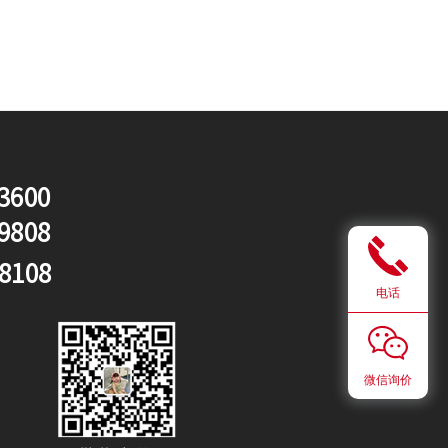
省
加
3600
9808
-8108
电话
微信询价