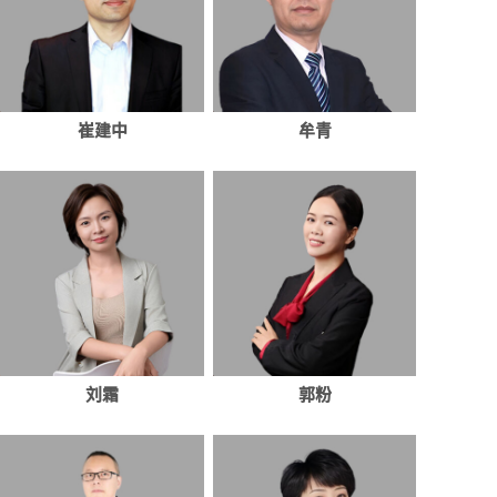
崔建中
牟青
刘霜
郭粉