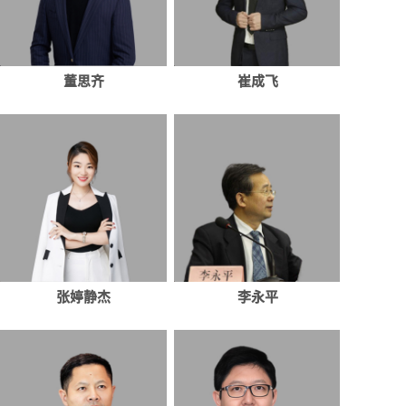
董思齐
崔成飞
张婷静杰
李永平