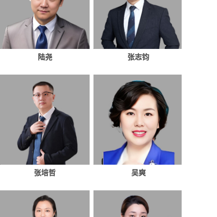
陆尧
张志钧
张培哲
吴爽