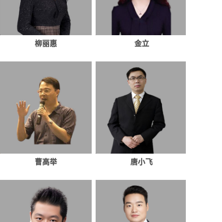
柳丽惠
金立
曹高举
唐小飞