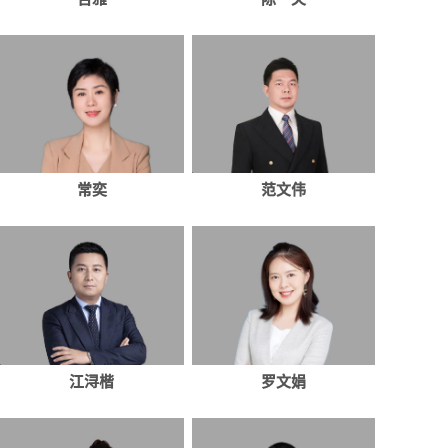
常奕
范文伟
江浔楷
罗文娟