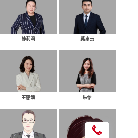
孙莉莉
莫忠云
王惠婕
朱怡