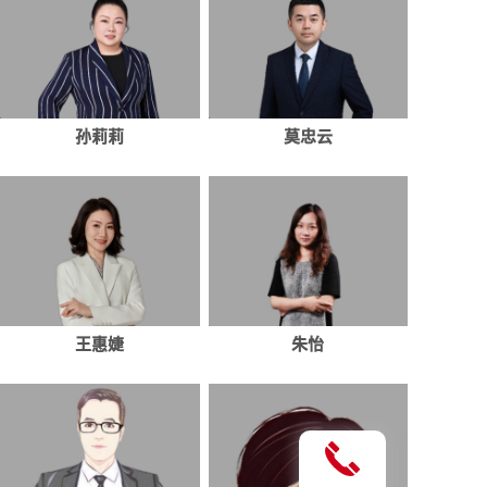
孙莉莉
莫忠云
王惠婕
朱怡