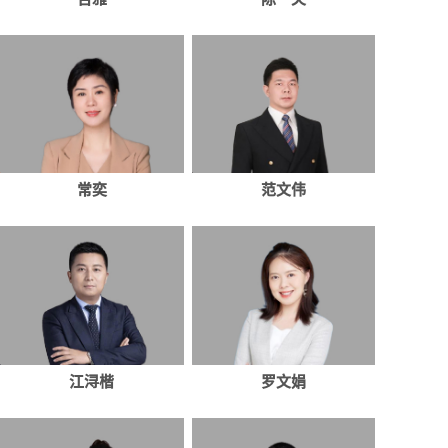
常奕
范文伟
江浔楷
罗文娟