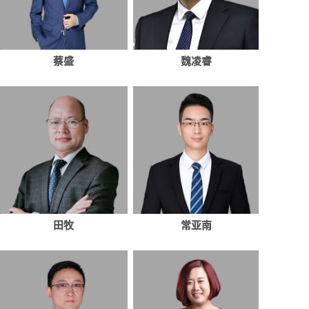
蔡盛
魏凌睿
田牧
常亚南