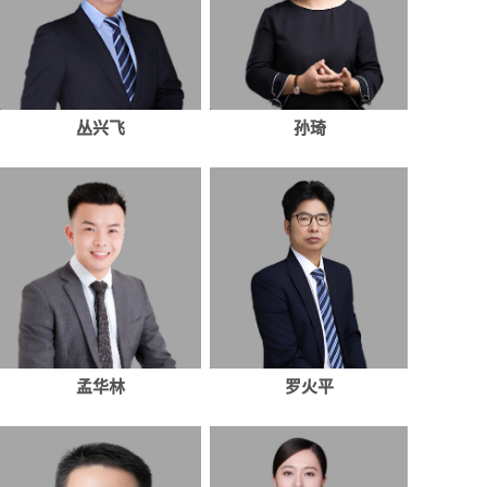
丛兴飞
孙琦
孟华林
罗火平