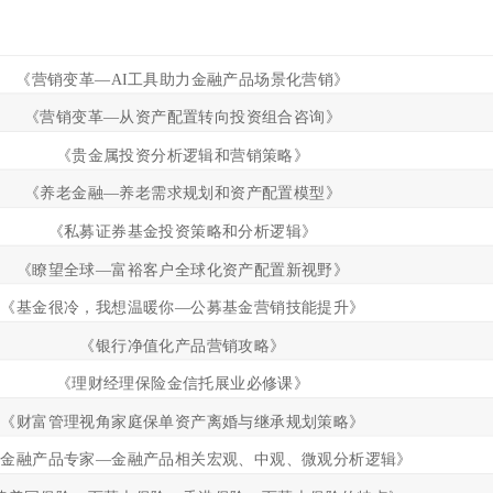
《营销变革—AI工具助力金融产品场景化营销》
《营销变革—从资产配置转向投资组合咨询》
《贵金属投资分析逻辑和营销策略》
《养老金融—养老需求规划和资产配置模型》
《私募证券基金投资策略和分析逻辑》
《瞭望全球—富裕客户全球化资产配置新视野》
《基金很冷，我想温暖你—公募基金营销技能提升》
《银行净值化产品营销攻略》
《理财经理保险金信托展业必修课》
《财富管理视角家庭保单资产离婚与继承规划策略》
好金融产品专家—金融产品相关宏观、中观、微观分析逻辑》