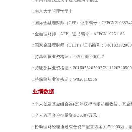
n
中南财经政法大学在读经济学硕士
n
南京大学管理学学士
n
国际金融理财师（
CFP
）证书编号：
CFPCN2103834
n
金融理财师（
AFP
）证书编号：
AFPCN19251183
n
国家金融理财师（
CHFP
）证书编号：
040183102000
n
持基金执业资格证：
J0200000000027
n
持证券从业资格证：
20160532050037811220320500
n
持保险从业资格证：W020110556
业绩数据
n
个人创建基金组合连续5年获得市场超额收益，基金组
n
个人管理客户存量资金3600+万元；
n
协助理财经理通过综合资产配置方案关单1000万，配