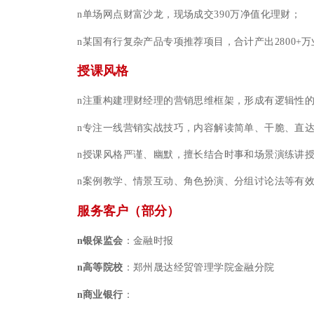
n
单场网点财富沙龙，现场成交390万净值化理财；
n
某国有行复杂产品专项推荐项目，合计产出2800+
授课风格
n
注重构建理财经理的营销思维框架，形成有逻辑性
n
专注一线营销实战技巧，内容解读简单、干脆、直
n
授课风格严谨、幽默，擅长结合时事和场景演练讲
n
案例教学、情景互动、角色扮演、分组讨论法等有
服务客户（部分）
n
银保监会
：金融时报
n
高等院校
：郑州晟达经贸管理学院金融分院
n
商业银行
：