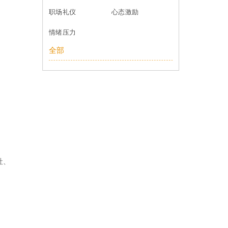
职场礼仪
心态激励
情绪压力
全部
社
、
；