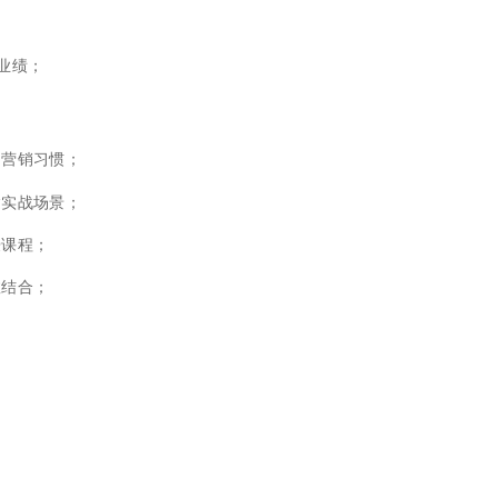
万业绩；
的营销习惯；
达实战场景；
授课程；
效结合；