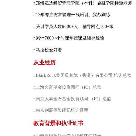
n
郑州晟达经贸管理学院（本科）金融学院特邀老师
n
13年专注财富管理一线培训、实战训练
n
受训学员人数6000+人、辅导网点100+家
n
累计7000+小时课堂授课及辅导经验
n
马拉松爱好者
从业经历
n
BlackRock
美国贝莱德（香港）有限公司 培训总监
n
上海久富基金
投资顾问（IC）总监
n
南京大泰金石基金
投资顾问 （IC）总监
n
南京创展保险经纪
培训经理
教育背景和执业证书