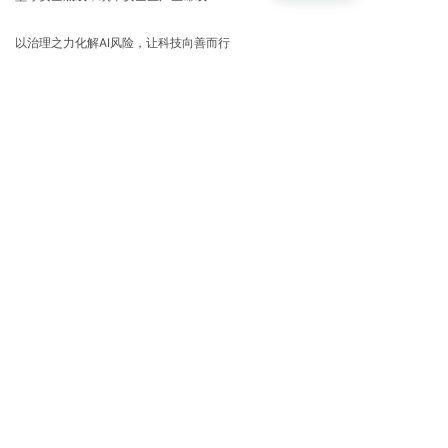
以治理之力化解AI风险，让科技向善而行
预判风险，为AI发展筑牢安全堤坝
公司地址：山东自由贸易试验区济南片区舜华
路2000号舜泰广场8楼
24H电话：183-4009-3600
176-1585-9808