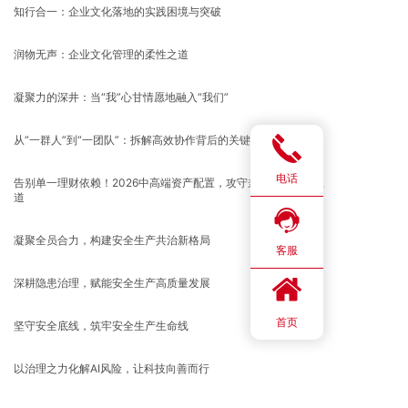
知行合一：企业文化落地的实践困境与突破
润物无声：企业文化管理的柔性之道
凝聚力的深井：当“我”心甘情愿地融入“我们”
从“一群人”到“一团队”：拆解高效协作背后的关键共识
电话
告别单一理财依赖！2026中高端资产配置，攻守兼备才是财富王
道
凝聚全员合力，构建安全生产共治新格局
客服
深耕隐患治理，赋能安全生产高质量发展
首页
坚守安全底线，筑牢安全生产生命线
以治理之力化解AI风险，让科技向善而行