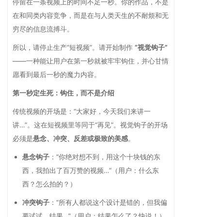
停留在一条视频上的时间不足一秒。你的作品，不是
在和同类内容竞争，而是在与人类天生的不耐烦和无
穷尽的信息流搏斗。
所以，请停止生产“短视频”。请开始制作
“视觉钩子”
——一种能让用户在第一秒就被牢牢钩住，并心甘情
愿看到最后一秒的魔力内容。
第一秒定生死：钩住，而不是介绍
传统视频的开场是：“大家好，今天我们来讲一
讲…”。这在短视频里等同于“再见”。视觉钩子的开场
必须是
悬念、冲突、反差或极致的美感
。
悬念钩子
：“你绝对想不到，用这个十块钱的东
西，我拍出了百万赞的视频…”（用户：什么东
西？怎么拍的？）
冲突钩子
：“所有人都说这个设计是错的，但我偏
要试试，结果…”（用户：结果怎么了？快说！）