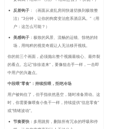
反差钩子
：（画面从凌乱房间快速切换到极致整
洁）“3分钟，让你的狗窝变治愈系酒店风。”（用
户：这怎么可能？）
美感钩子
：极致的风景、流畅的运镜、惊艳的转
场，用纯粹的视觉奇观让人无法移开视线。
你的前三个画面，必须抛出整个视频最核心、最炸裂
的看点。忘记“徐徐道来”，要像狙击手一样，一击即
中用户的兴趣点。
中段喂“零食”：持续投喂，拒绝冷场
用户被钩住了，但手指依然悬空，随时准备滑动。这
时，你需要像喂食小鱼干一样，持续提供“信息零食”
或“情绪波动”。
节奏要快
：多用跳剪，删除所有冗余的呼吸和停