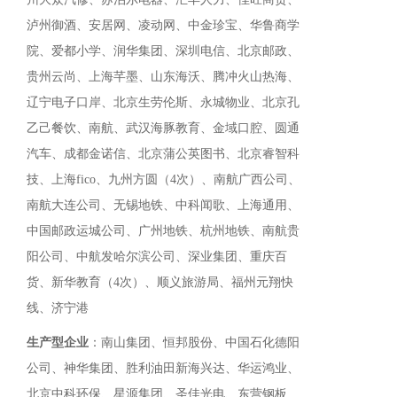
泸州御酒、安居网、凌动网、中金珍宝、华鲁商学
院、爱都小学、润华集团、深圳电信、北京邮政、
贵州云尚、上海芊墨、山东海沃、腾冲火山热海、
辽宁电子口岸、北京生劳伦斯、永城物业、北京孔
乙己餐饮、南航、武汉海豚教育、金域口腔、圆通
汽车、成都金诺信、北京蒲公英图书、北京睿智科
技、上海fico、九州方圆（4次）、南航广西公司、
南航大连公司、无锡地铁、中科闻歌、上海通用、
中国邮政运城公司、广州地铁、杭州地铁、南航贵
阳公司、中航发哈尔滨公司、深业集团、重庆百
货、新华教育（4次）、顺义旅游局、福州元翔快
线、济宁港
生产型企业
：南山集团、恒邦股份、中国石化德阳
公司、神华集团、胜利油田新海兴达、华运鸿业、
北京中科环保、星源集团、圣佳光电、东营钢板