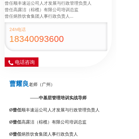
曾任顺丰速运公司人才发展与行政管理负责人

曾任高露洁（棕榄）有限公司培训总监

曾任炳胜饮食集团人事行政负责人

广东悦加人力资源有限公司 首席讲师

广州松田职业学院校企合作理事会副会长单位

24h电话
广东轻工职业技术学院校企合作理事会副会长单位

18340093600
广州理工职业技术学院人力资源与行政管理顾问

广东省影视文化促进会秘书长

广东大湾区发展商会主席
电话咨询
曹耀良
老师（广州）
——
中基层
管理
培训
实战导师
Ø
曾任
顺丰速运公司人才发展与行政管理负责人
Ø
曾任
高露洁（棕榄）有限公司培训总监
Ø
曾任
炳胜饮食集团人事行政负责人