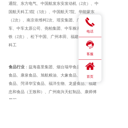
通院、东方电气、中国航发东安发动机（2次）、中
国航天科工3院（
3
次）、中国航天7院、华能蒙东
（2次）、南京依维柯2次、瑶安集团、广州电力机
车、中车太原公司、尧柏集团、中车株洲、华西钢
电话
铁（2次
）
、松下中国、广州本田、福建力得、航空
科工
客服
食品行业
：益海嘉里集团、烟台瑞华食品、小坤头
食品、康泉食品、旭航粮油、大象食品、卫华清真
首页
食品、菏泽华宝食品、福洋生物、龙盛食品、福建
忠和食品（王致和）、广州南兴天虹制品、康师傅
昆明
电力行业
：迪庆供电局、南京国家电网、墨江供电
局，镇沅供电局、宁德电厂、中国电建、中国能建
（6次）、贵州毕节供电局、河北邢台供电局、太行