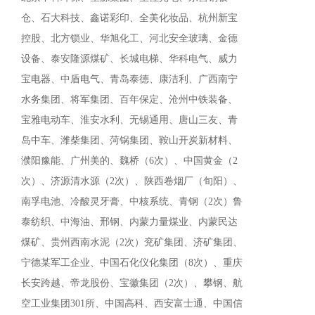
仓、石大科技、鑫诺彩印、全美化妆品、杭州新宝
控股、北方锁业、华旭化工、河北安全玻璃、金德
设备、泰安隆源煤矿、长城电梯、华科电气、威力
宝电器、中盾电气、青岛泰德、康洁利、广西南宁
水务集团、将军集团、百年保定、沧州中铁装备、
宝雅电动车、淮安水利、无锡通用、唐山三友、青
岛中车、潍柴集团、菏锅集团、鞍山开炭新材料、
濮阳豫能、广州美的、魏桥（6次）、中国黄金（2
次）、济源清水源（2次）、陕西卷烟厂（旬阳）、
南孚电池、冷酸灵牙膏、中核系统、青钢（2次）鲁
泰纺织、中海油、邢钢、内蒙力量煤业、内蒙民达
煤矿、贵州西南水泥（2次）兖矿集团、济矿集团、
宁德某军工企业、中国石化仪化集团（
8
次）、重庆
长安跨越、帝龙股份、宝徽集团（2次）、攀钢、航
空工业集团
301
所、中国高科、西安富士通、中国信