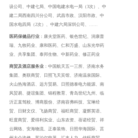
设公司、中建七局、中国电建水电一局（3次）、中
建二局西南四川分公司、武昌市政、汉阳市政、中
国水电四局（2次）、中建六局深圳公司、……
医药保健品行业
：康夫堂医药、银色世纪、润康普
瑞、九牧药业、康和医药、仁和万盛、山东光华药
业、共享集团、泰邦生物、中新药业、修正药业
商贸及酒店服务业
：中国航天五一三所、济南水务
集团、奥联商贸、日照飞天宾馆、济南温泉国际、
火山热海酒店、远方贸易、日照德泰电力能源、南
风贸易、捷谊集团、锦程教育、青岛世纪九州、临
沂正直驾校、博商股份、济南容弗科技、宝琳经
贸、日财文仪、飞扬商贸、福旺商贸、凝辉英语、
旺度商贸、爱得利实业、山东农资、蓓诺经贸、祥
云网络、安海物流、正泰装饰、日照华海国际、莒
州大众汽修、苏泊尔电器、汇丰人力、佳旺商贸、